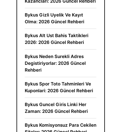
Kazanclari: 2026 Güncel Rehberi
Bykus Gizli Uyelik Ve Kayıt
Olma: 2026 Güncel Rehberi
Bykus Alt Ust Bahis Taktikleri
2026: 2026 Güncel Rehberi
Bykus Neden Surekli Adres
Degistiriyorlar: 2026 Güncel
Rehberi
Bykus Spor Toto Tahminleri Ve
Kuponlari: 2026 Güncel Rehberi
Bykus Guncel Giris Linki Her
Zaman: 2026 Güncel Rehberi
Bykus Komisyonsuz Para Cekilen
Siteler: 2026 Güncel Rehberi