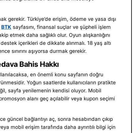
lmak gerekir. Türkiye’de erişim, ödeme ve yasa dışı
n
BTK
sayfasını, finansal suçlar ve şüpheli işlem
kip etmek daha sağlıklı olur. Oyun alışkanlığını
destek içerikleri de dikkate alınmalı. 18 yaş altı
ence sınırını aşıyorsa durmak gerekir.
edava Bahis Hakkı
lanılacaksa, en önemli konu sayfanın doğru
nmesidir. Yoğun saatlerde kullanıcıların pratikte
il, sayfa yenilemenin kendisi oluyor. Mobil
r, promosyon alanı geç açılabilir veya kupon seçimi
e güncel bağlantıyı aç, sonra hesabından çıkıp
a mobil erişim tarafında daha ayrıntılı bilgi için