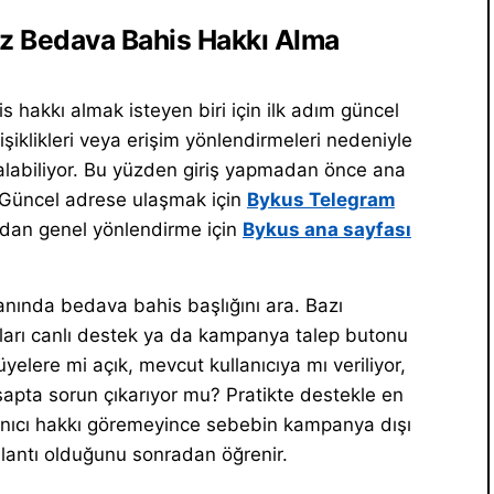
z Bedava Bahis Hakkı Alma
hakkı almak isteyen biri için ilk adım güncel
işiklikleri veya erişim yönlendirmeleri nedeniyle
kalabiliyor. Bu yüzden giriş yapmadan önce ana
. Güncel adrese ulaşmak için
Bykus Telegram
udan genel yönlendirme için
Bykus ana sayfası
nında bedava bahis başlığını ara. Bazı
ları canlı destek ya da kampanya talep butonu
yelere mi açık, mevcut kullanıcıya mı veriliyor,
sapta sorun çıkarıyor mu? Pratikte destekle en
anıcı hakkı göremeyince sebebin kampanya dışı
lantı olduğunu sonradan öğrenir.