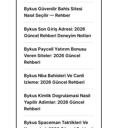
Bykus Güvenilir Bahis Sitesi
Nasıl Seçilir — Rehber
Bykus Son Giriş Adresi: 2026
Güncel Rehberi Deneyim Notları
Bykus Paycell Yatırım Bonusu
Veren Siteler: 2026 Güncel
Rehberi
Bykus Nba Bahisleri Ve Canli
Izleme: 2026 Güncel Rehberi
Bykus Kimlik Dogrulamasi Nasil
Yapilir Adimlar: 2026 Güncel
Rehberi
Bykus Spaceman Taktikleri Ve