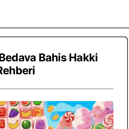
Bedava Bahis Hakki
Rehberi