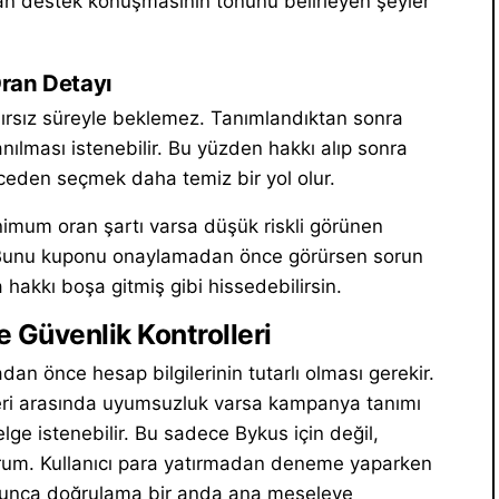
n destek konuşmasının tonunu belirleyen şeyler
ran Detayı
rsız süreyle beklemez. Tanımlandıktan sonra
anılması istenebilir. Bu yüzden hakkı alıp sonra
ceden seçmek daha temiz bir yol olur.
imum oran şartı varsa düşük riskli görünen
 Bunu kuponu onaylamadan önce görürsen sorun
akkı boşa gitmiş gibi hissedebilirsin.
Güvenlik Kontrolleri
 önce hesap bilgilerinin tutarlı olması gerekir.
leri arasında uyumsuzluk varsa kampanya tanımı
lge istenebilir. Bu sadece Bykus için değil,
urum. Kullanıcı para yatırmadan deneme yaparken
şunca doğrulama bir anda ana meseleye