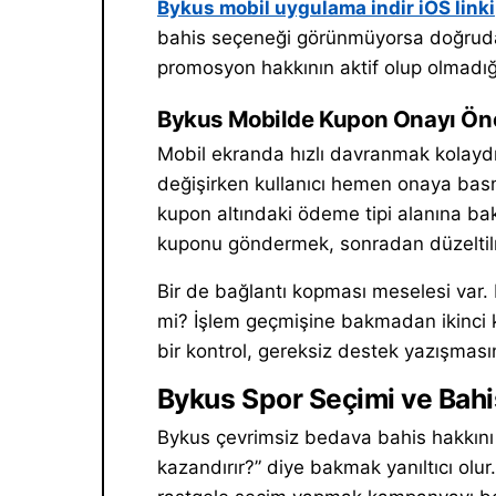
Bykus mobil uygulama indir iOS linki
bahis seçeneği görünmüyorsa doğrud
promosyon hakkının aktif olup olmadığı
Bykus Mobilde Kupon Onayı Önc
Mobil ekranda hızlı davranmak kolaydır;
değişirken kullanıcı hemen onaya bas
kupon altındaki ödeme tipi alanına b
kuponu göndermek, sonradan düzeltilmes
Bir de bağlantı kopması meselesi var.
mi? İşlem geçmişine bakmadan ikinci
bir kontrol, gereksiz destek yazışmasın
Bykus Spor Seçimi ve Bahis
Bykus çevrimsiz bedava bahis hakkını
kazandırır?” diye bakmak yanıltıcı ol