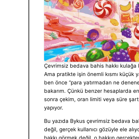
Çevrimsiz bedava bahis hakkı kulağa ba
Ama pratikte işin önemli kısmı küçük y
ben önce “para yatırmadan ne denenebi
bakarım. Çünkü benzer hesaplarda en s
sonra çekim, oran limiti veya süre şar
yapıyor.
Bu yazıda Bykus çevrimsiz bedava bahi
değil, gerçek kullanıcı gözüyle ele a
hakkı görmek değil, o hakkın gerçekten