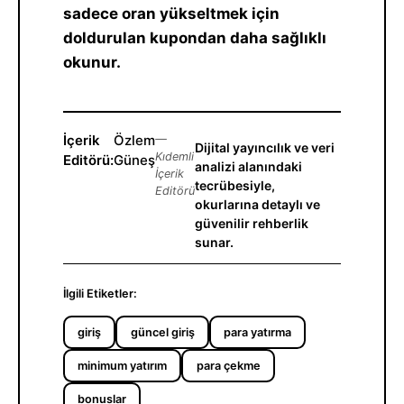
sadece oran yükseltmek için
doldurulan kupondan daha sağlıklı
okunur.
İçerik
Özlem
—
Dijital yayıncılık ve veri
Kıdemli
Editörü:
Güneş
analizi alanındaki
İçerik
tecrübesiyle,
Editörü
okurlarına detaylı ve
güvenilir rehberlik
sunar.
İlgili Etiketler:
giriş
güncel giriş
para yatırma
minimum yatırım
para çekme
bonuslar