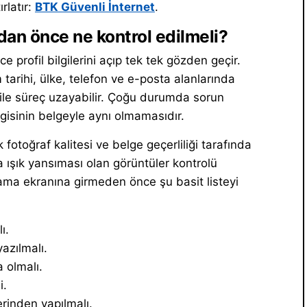
rlatır:
BTK Güvenli İnternet
.
an önce ne kontrol edilmeli?
rofil bilgilerini açıp tek tek gözden geçir.
arihi, ülke, telefon ve e-posta alanlarında
ile süreç uzayabilir. Çoğu durumda sorun
gisinin belgeyle aynı olmamasıdır.
otoğraf kalitesi ve belge geçerliliği tarafında
da ışık yansıması olan görüntüler kontrolü
lama ekranına girmeden önce şu basit listeyi
ı.
azılmalı.
 olmalı.
i.
rinden yapılmalı.