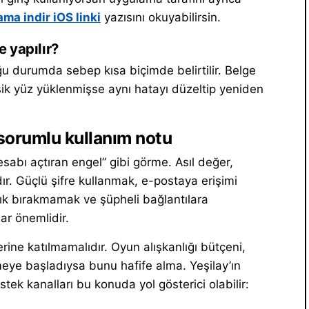
ma indir iOS linki
yazısını okuyabilirsin.
 yapılır?
u durumda sebep kısa biçimde belirtilir. Belge
ik yüz yüklenmişse aynı hatayı düzeltip yeniden
sorumlu kullanım notu
abı açtıran engel” gibi görme. Asıl değer,
r. Güçlü şifre kullanmak, e-postaya erişimi
ık bırakmamak ve şüpheli bağlantılara
r önemlidir.
erine katılmamalıdır. Oyun alışkanlığı bütçeni,
emeye başladıysa bunu hafife alma. Yeşilay’ın
stek kanalları bu konuda yol gösterici olabilir: