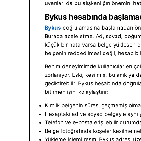
uyarıları da bu alışkanlığın önemini hatı
Bykus hesabında başlamad
Bykus
doğrulamasına başlamadan önce p
Burada acele etme. Ad, soyad, doğum t
küçük bir hata varsa belge yüklesen b
belgenin reddedilmesi değil, hesap bil
Benim deneyimimde kullanıcılar en çok f
zorlanıyor. Eski, kesilmiş, bulanık ya 
geciktirebilir. Bykus hesabında doğru
bitirmen işini kolaylaştırır:
Kimlik belgenin süresi geçmemiş olmal
Hesaptaki ad ve soyad belgeyle aynı y
Telefon ve e-posta erişilebilir durumda
Belge fotoğrafında köşeler kesilmemel
Yükleme işlemi resmi Bykus adresi üze