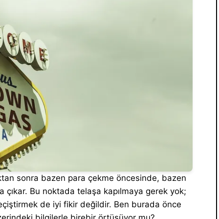
ıktan sonra bazen para çekme öncesinde, bazen
a çıkar. Bu noktada telaşa kapılmaya gerek yok;
çiştirmek de iyi fikir değildir. Ben burada önce
erindeki bilgilerle birebir örtüşüyor mu?