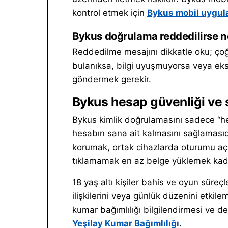
kontrol etmek için
Bykus mobil uygula
Bykus doğrulama reddedilirse ne
Reddedilme mesajını dikkatle oku; çoğ
bulanıksa, bilgi uyuşmuyorsa veya eks
göndermek gerekir.
Bykus hesap güvenliği ve 
Bykus kimlik doğrulamasını sadece “hes
hesabın sana ait kalmasını sağlamasıdı
korumak, ortak cihazlarda oturumu aç
tıklamamak en az belge yüklemek kada
18 yaş altı kişiler bahis ve oyun süreçl
ilişkilerini veya günlük düzenini etkil
kumar bağımlılığı bilgilendirmesi ve de
Yeşilay Kumar Bağımlılığı
.