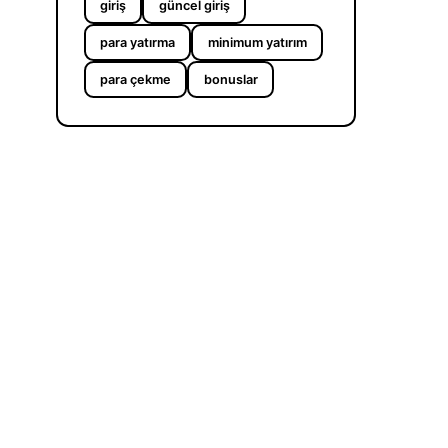
giriş
güncel giriş
para yatırma
minimum yatırım
para çekme
bonuslar