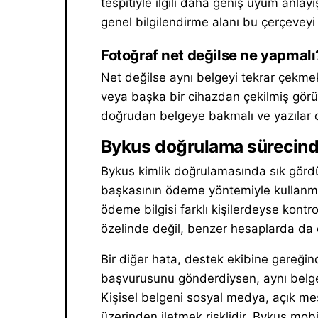
tespitiyle ilgili daha geniş uyum anlay
genel bilgilendirme alanı bu çerçeveyi 
Fotoğraf net değilse ne yapmalı
Net değilse aynı belgeyi tekrar çekme
veya başka bir cihazdan çekilmiş gör
doğrudan belgeye bakmalı ve yazılar o
Bykus doğrulama sürecinde
Bykus kimlik doğrulamasında sık gördü
başkasının ödeme yöntemiyle kullanmay
ödeme bilgisi farklı kişilerdeyse kontr
özelinde değil, benzer hesaplarda da en
Bir diğer hata, destek ekibine gereği
başvurusunu gönderdiysen, aynı belgey
Kişisel belgeni sosyal medya, açık me
üzerinden iletmek risklidir. Bykus mobi