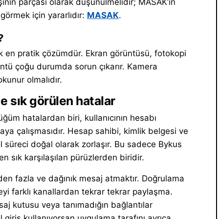
ışının parçası olarak düşünülmelidir; MASAK’ın
görmek için yararlıdır:
MASAK
.
?
k en pratik çözümdür. Ekran görüntüsü, fotokopi
üntü çoğu durumda sorun çıkarır. Kamera
kunur olmalıdır.
 sık görülen hatalar
ğüm hatalardan biri, kullanıcının hesabı
a çalışmasıdır. Hesap sahibi, kimlik belgesi ve
ol süreci doğal olarak zorlaşır. Bu sadece Bykus
 sık karşılaşılan pürüzlerden biridir.
nden fazla ve dağınık mesaj atmaktır. Doğrulama
i farklı kanallardan tekrar tekrar paylaşma.
saj kutusu veya tanımadığın bağlantılar
l giriş kullanıyorsan uygulama tarafını ayrıca