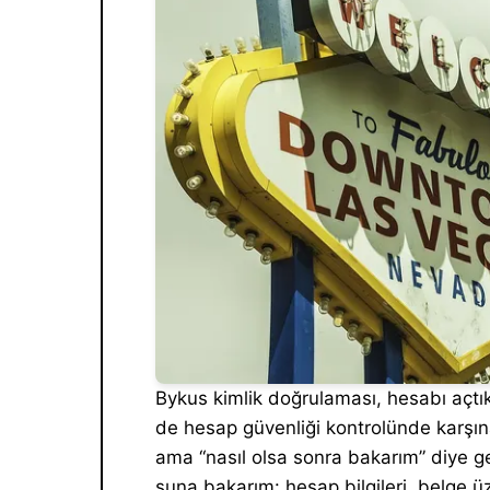
Bykus kimlik doğrulaması, hesabı açt
de hesap güvenliği kontrolünde karşın
ama “nasıl olsa sonra bakarım” diye ge
şuna bakarım: hesap bilgileri, belge üz