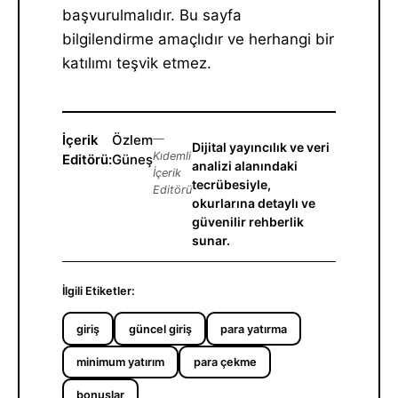
başvurulmalıdır. Bu sayfa
bilgilendirme amaçlıdır ve herhangi bir
katılımı teşvik etmez.
İçerik
Özlem
—
Dijital yayıncılık ve veri
Kıdemli
Editörü:
Güneş
analizi alanındaki
İçerik
tecrübesiyle,
Editörü
okurlarına detaylı ve
güvenilir rehberlik
sunar.
İlgili Etiketler:
giriş
güncel giriş
para yatırma
minimum yatırım
para çekme
bonuslar