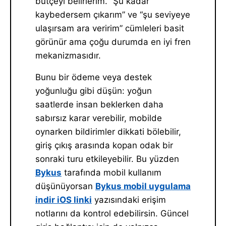
bütçeyi belirlerim. “Şu kadar
kaybedersem çıkarım” ve “şu seviyeye
ulaşırsam ara veririm” cümleleri basit
görünür ama çoğu durumda en iyi fren
mekanizmasıdır.
Bunu bir ödeme veya destek
yoğunluğu gibi düşün: yoğun
saatlerde insan beklerken daha
sabırsız karar verebilir, mobilde
oynarken bildirimler dikkati bölebilir,
giriş çıkış arasında kopan odak bir
sonraki turu etkileyebilir. Bu yüzden
Bykus
tarafında mobil kullanım
düşünüyorsan
Bykus mobil uygulama
indir iOS linki
yazısındaki erişim
notlarını da kontrol edebilirsin. Güncel