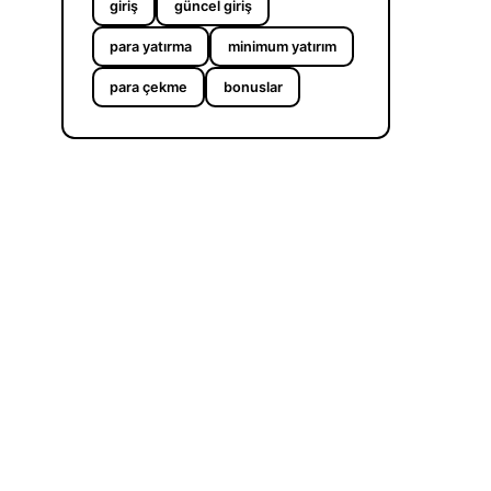
giriş
güncel giriş
para yatırma
minimum yatırım
para çekme
bonuslar