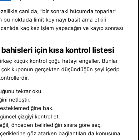
ellikle canlıda, “bir sonraki hücumda toparlar”
en bu noktada limit koymayı basit ama etkili
 canlıda kaç kez işlem yapacağın ve kayıp sonrası
hisleri için kısa kontrol listesi
aç küçük kontrol çoğu hatayı engeller. Bunlar
a çok kuponun gerçekten düşündüğün şeyi içerip
ntrollerdir.
duğunu tekrar oku.
ni netleştir.
desteklemediğine bak.
ncel çizgiyi kontrol et.
il, önceden belirlediğin sınıra göre seç.
eriklerine göz atarken bağlantıları da konusuna