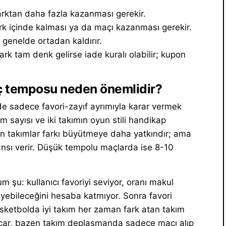
farktan daha fazla kazanması gerekir.
ark içinde kalması ya da maçı kazanması gerekir.
 genelde ortadan kaldırır.
ark tam denk gelirse iade kuralı olabilir; kupon
ç temposu neden önemlidir?
e sadece favori-zayıf ayrımıyla karar vermek
 sayısı ve iki takımın oyun stili handikap
yan takımlar farkı büyütmeye daha yatkındır; ama
nsı verir. Düşük tempolu maçlarda ise 8-10
.
 şu: kullanıcı favoriyi seviyor, oranı makul
eyebileceğini hesaba katmıyor. Sonra favori
sketbolda iyi takım her zaman fark atan takım
açar, bazen takım deplasmanda sadece maçı alıp