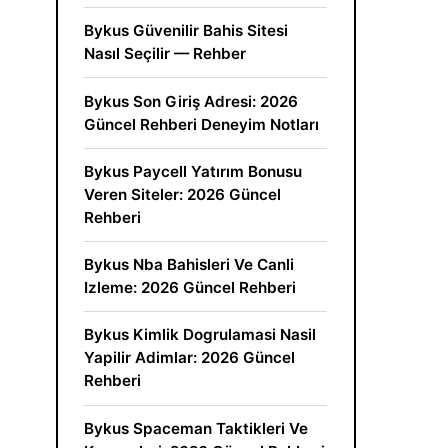
Bykus Güvenilir Bahis Sitesi
Nasıl Seçilir — Rehber
Bykus Son Giriş Adresi: 2026
Güncel Rehberi Deneyim Notları
Bykus Paycell Yatırım Bonusu
Veren Siteler: 2026 Güncel
Rehberi
Bykus Nba Bahisleri Ve Canli
Izleme: 2026 Güncel Rehberi
Bykus Kimlik Dogrulamasi Nasil
Yapilir Adimlar: 2026 Güncel
Rehberi
Bykus Spaceman Taktikleri Ve