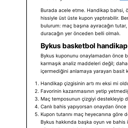
Burada acele etme. Handikap bahsi, öz
hissiyle üst üste kupon yaptırabilir. B
bulurum: maç başına ayıracağın tutar,
duracağın yer önceden belli olmalı.
Bykus basketbol handikap ba
Bykus kuponunu onaylamadan önce birk
karmaşık analiz maddeleri değil; dah
içermediğini anlamaya yarayan basit ko
Handikap çizgisinin artı mı eksi mi ol
Favorinin kazanmasının yetip yetmediği
Maç temposunun çizgiyi destekleyip 
Canlı bahis yapıyorsan onaydan önce gü
Kupon tutarını maç heyecanına göre değ
Bykus hakkında başka oyun ve bahis iç