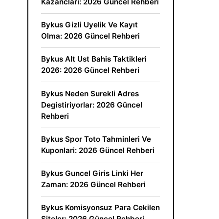
Kazanclari: 2026 Güncel Rehberi
Bykus Gizli Uyelik Ve Kayıt
Olma: 2026 Güncel Rehberi
Bykus Alt Ust Bahis Taktikleri
2026: 2026 Güncel Rehberi
Bykus Neden Surekli Adres
Degistiriyorlar: 2026 Güncel
Rehberi
Bykus Spor Toto Tahminleri Ve
Kuponlari: 2026 Güncel Rehberi
Bykus Guncel Giris Linki Her
Zaman: 2026 Güncel Rehberi
Bykus Komisyonsuz Para Cekilen
Siteler: 2026 Güncel Rehberi