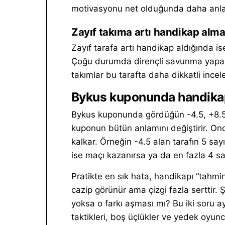
motivasyonu net olduğunda daha anlam
Zayıf takıma artı handikap alm
Zayıf tarafa artı handikap aldığında is
Çoğu durumda dirençli savunma yapa
takımlar bu tarafta daha dikkatli incele
Bykus kuponunda handikap 
Bykus kuponunda gördüğün -4.5, +8.5, 
kuponun bütün anlamını değiştirir. Onda
kalkar. Örneğin -4.5 alan tarafın 5 say
ise maçı kazanırsa ya da en fazla 4 sa
Pratikte en sık hata, handikapı “tahmi
cazip görünür ama çizgi fazla serttir
yoksa o farkı aşması mı? Bu iki soru a
taktikleri, boş üçlükler ve yedek oyuncu