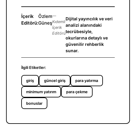
İçerik
Özlem
—
Dijital yayıncılık ve veri
Kıdemli
Editörü:
Güneş
analizi alanındaki
İçerik
tecrübesiyle,
Editörü
okurlarına detaylı ve
güvenilir rehberlik
sunar.
İlgili Etiketler:
giriş
güncel giriş
para yatırma
minimum yatırım
para çekme
bonuslar