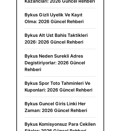
Kazanclari: 2026 Güncel Rehberi
Bykus Gizli Uyelik Ve Kayıt
Olma: 2026 Güncel Rehberi
Bykus Alt Ust Bahis Taktikleri
2026: 2026 Güncel Rehberi
Bykus Neden Surekli Adres
Degistiriyorlar: 2026 Güncel
Rehberi
Bykus Spor Toto Tahminleri Ve
Kuponlari: 2026 Güncel Rehberi
Bykus Guncel Giris Linki Her
Zaman: 2026 Güncel Rehberi
Bykus Komisyonsuz Para Cekilen
Siteler: 2026 Güncel Rehberi