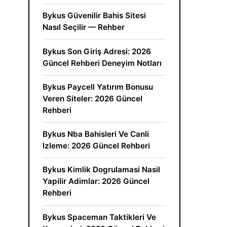
Bykus Güvenilir Bahis Sitesi
Nasıl Seçilir — Rehber
Bykus Son Giriş Adresi: 2026
Güncel Rehberi Deneyim Notları
Bykus Paycell Yatırım Bonusu
Veren Siteler: 2026 Güncel
Rehberi
Bykus Nba Bahisleri Ve Canli
Izleme: 2026 Güncel Rehberi
Bykus Kimlik Dogrulamasi Nasil
Yapilir Adimlar: 2026 Güncel
Rehberi
Bykus Spaceman Taktikleri Ve