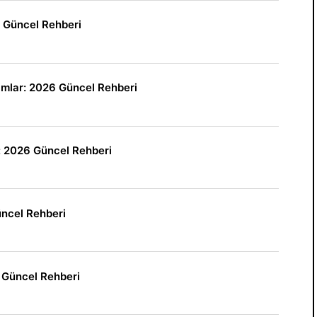
6 Güncel Rehberi
imlar: 2026 Güncel Rehberi
: 2026 Güncel Rehberi
üncel Rehberi
6 Güncel Rehberi