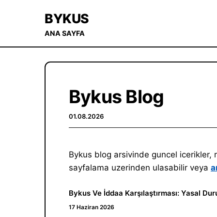
BYKUS
ANA SAYFA
Bykus Blog
01.08.2026
Bykus blog arsivinde guncel icerikler, 
sayfalama uzerinden ulasabilir veya
a
Bykus Ve İddaa Karşılaştırması: Yasal Du
17 Haziran 2026