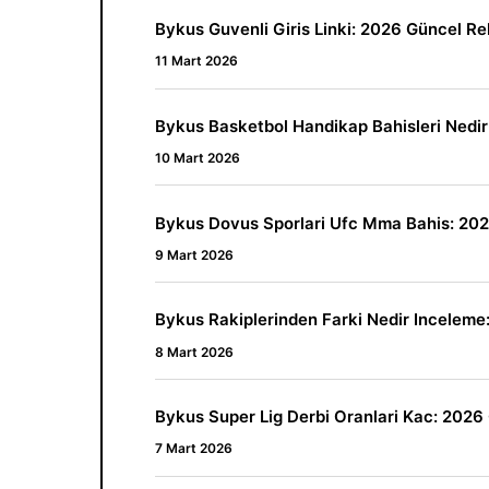
Bykus Guvenli Giris Linki: 2026 Güncel Re
11 Mart 2026
Bykus Basketbol Handikap Bahisleri Nedir
10 Mart 2026
Bykus Dovus Sporlari Ufc Mma Bahis: 202
9 Mart 2026
Bykus Rakiplerinden Farki Nedir Inceleme
8 Mart 2026
Bykus Super Lig Derbi Oranlari Kac: 2026
7 Mart 2026