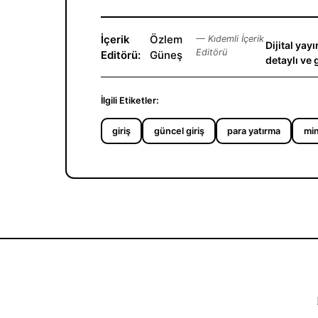
İçerik
Özlem
— Kıdemli İçerik
Dijital yay
Editörü
Editörü:
Güneş
detaylı ve 
İlgili Etiketler:
giriş
güncel giriş
para yatırma
min