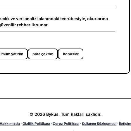
ıncılık ve veri analizi alanındaki tecrübesiyle, okurlarına
güvenilir rehberlik sunar.
imum yatırım
para çekme
bonuslar
© 2026 Bykus. Tüm hakları saklıdır.
Hakkımızda
·
Gizlilik Politikası
·
Çerez Politikası
·
Kullanıcı Sözleşmesi
·
İletişi