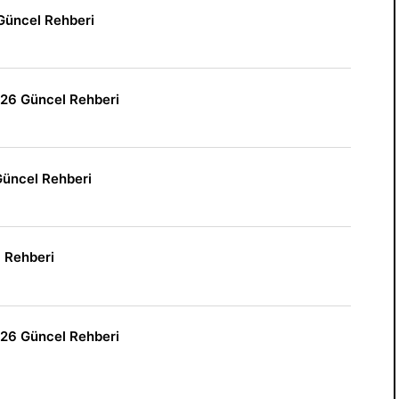
Güncel Rehberi
026 Güncel Rehberi
Güncel Rehberi
 Rehberi
2026 Güncel Rehberi