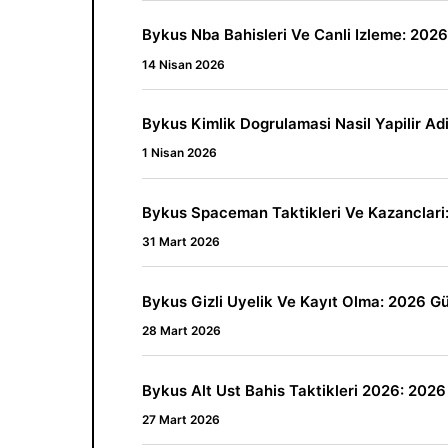
Bykus Nba Bahisleri Ve Canli Izleme: 202
14 Nisan 2026
Bykus Kimlik Dogrulamasi Nasil Yapilir Ad
1 Nisan 2026
Bykus Spaceman Taktikleri Ve Kazanclari
31 Mart 2026
Bykus Gizli Uyelik Ve Kayıt Olma: 2026 G
28 Mart 2026
Bykus Alt Ust Bahis Taktikleri 2026: 202
27 Mart 2026