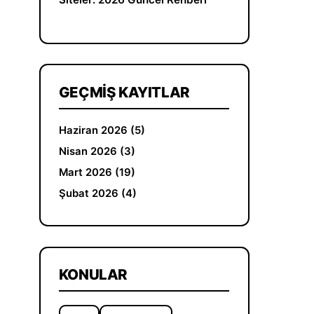
GEÇMIŞ KAYITLAR
Haziran 2026 (5)
Nisan 2026 (3)
Mart 2026 (19)
Şubat 2026 (4)
KONULAR